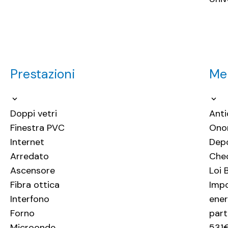
Prestazioni
Men
Doppi vetri
Ant
Finestra PVC
Onor
Internet
Dep
Arredato
Chec
Ascensore
Loi 
Fibra ottica
Impo
Interfono
ener
Forno
part
Microonde
531