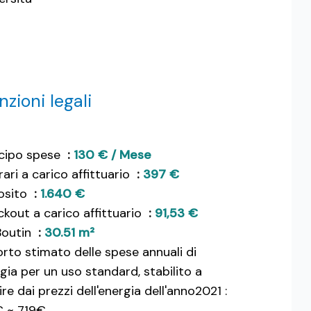
zioni legali
icipo spese
130 € / Mese
ari a carico affittuario
397 €
osito
1.640 €
kout a carico affittuario
91,53 €
Boutin
30.51 m²
rto stimato delle spese annuali di
gia per un uso standard, stabilito a
ire dai prezzi dell'energia dell'anno2021 :
€ ~ 719€