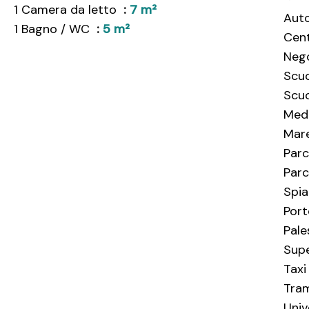
1 Camera da letto
7 m²
Aut
1 Bagno / WC
5 m²
Cent
Neg
Scuo
Scuo
Med
Mar
Par
Parc
Spia
Por
Pale
Sup
Taxi
Tra
Univ