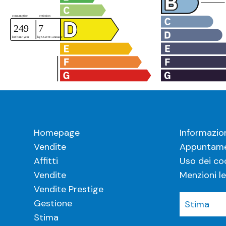
Homepage
Informazio
Vendite
Appuntame
Affitti
Uso dei co
Vendite
Menzioni le
Vendite Prestige
Gestione
Stima
Stima