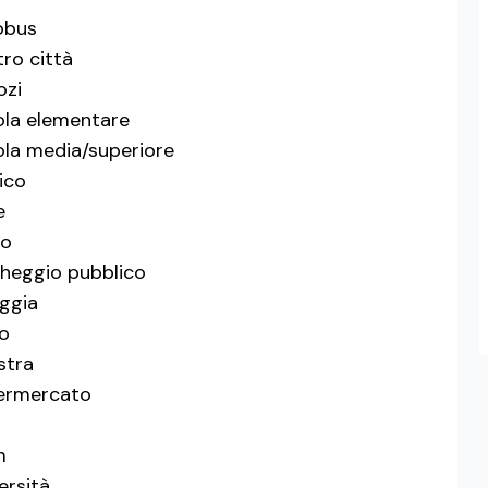
obus
ro città
ozi
la elementare
la media/superiore
ico
e
co
heggio pubblico
ggia
to
stra
ermercato
m
ersità