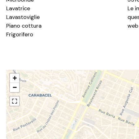
Lavatrice
Le i
Lavastoviglie
ques
Piano cottura
web 
Frigorifero
+
−