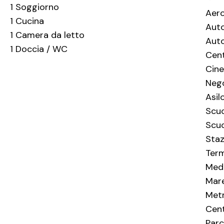
1 Soggiorno
Aer
1 Cucina
Aut
1 Camera da letto
Aut
1 Doccia / WC
Cent
Cin
Neg
Asil
Scuo
Scuo
Staz
Term
Med
Mar
Metr
Cent
Par