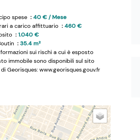
icipo spese
40 € / Mese
ari a carico affittuario
460 €
osito
1.040 €
Boutin
35.4 m²
nformazioni sui rischi a cui è esposto
to immobile sono disponibili sul sito
di Georisques: www.georisques.gouv.fr