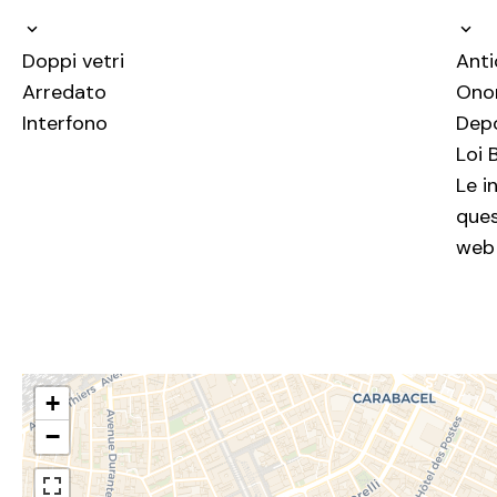
Doppi vetri
Ant
Arredato
Onor
Interfono
Dep
Loi 
Le i
ques
web 
+
−