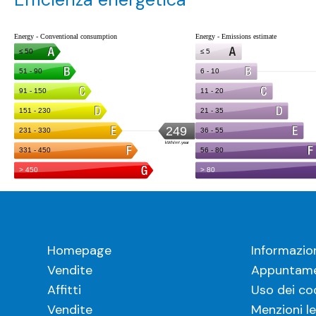
Homepage
Informazio
Vendite
Appuntame
Affitti
Uso dei co
Vendite
Menzioni le