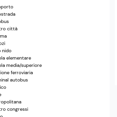
oporto
ostrada
obus
ro città
ema
ozi
o nido
la elementare
la media/superiore
ione ferroviaria
inal autobus
ico
e
opolitana
ro congressi
co