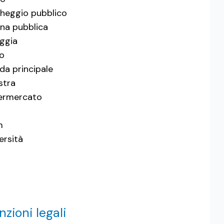
heggio pubblico
ina pubblica
ggia
to
da principale
stra
ermercato
m
ersità
zioni legali