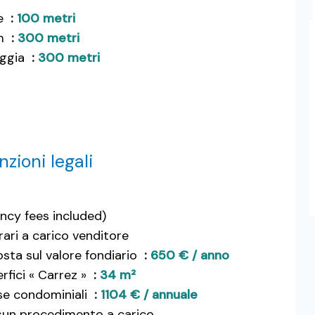
e
100 metri
m
300 metri
aggia
300 metri
zioni legali
ncy fees included)
ari a carico venditore
sta sul valore fondiario
650 € / anno
rfici « Carrez »
34 m²
se condominiali
1104 € / annuale
un procedimento a carico