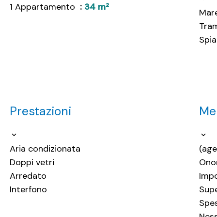
1 Appartamento
34 m²
Mar
Tra
Spi
Prestazioni
Men
Aria condizionata
(age
Doppi vetri
Onor
Arredato
Impo
Interfono
Supe
Spe
Ness