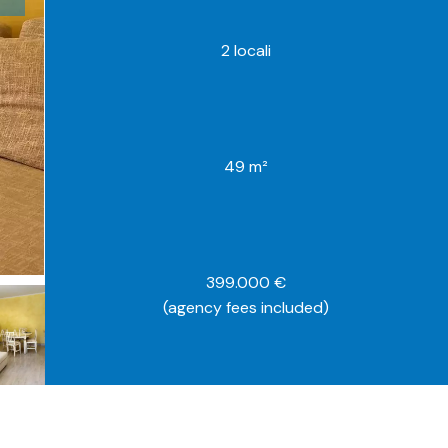
2 locali
49 m²
399.000 €
(agency fees included)