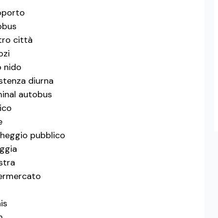
oporto
obus
ro città
ozi
o nido
stenza diurna
inal autobus
ico
e
heggio pubblico
ggia
stra
ermercato
is
m