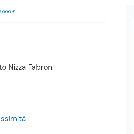
99.000 €
o Nizza Fabron
ossimità