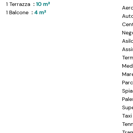
1 Terrazza
10 m²
Aer
1 Balcone
4 m²
Aut
Cent
Neg
Asil
Assi
Term
Med
Mar
Parc
Spia
Pale
Sup
Taxi
Tenn
Tra