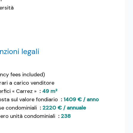
ersità
zioni legali
ncy fees included)
ari a carico venditore
rfici « Carrez »
49 m²
sta sul valore fondiario
1409 € / anno
se condominiali
2220 € / annuale
ro unità condominiali
238