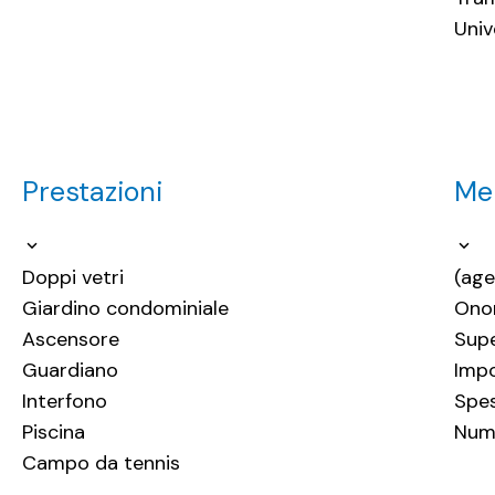
Univ
Prestazioni
Men
Doppi vetri
(age
Giardino condominiale
Onor
Ascensore
Supe
Guardiano
Impo
Interfono
Spe
Piscina
Nume
Campo da tennis