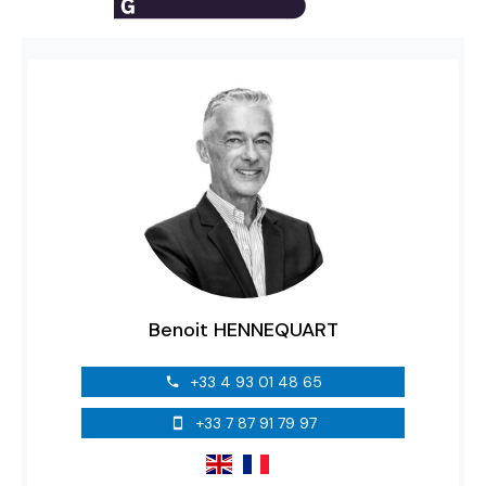
Benoit HENNEQUART
+33 4 93 01 48 65
+33 7 87 91 79 97