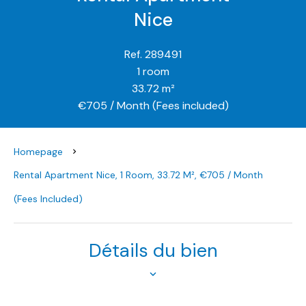
Nice
Ref. 289491
1 room
33.72 m²
€705 / Month (Fees included)
Homepage
Rental Apartment Nice, 1 Room, 33.72 M², €705 / Month
(Fees Included)
Détails du bien