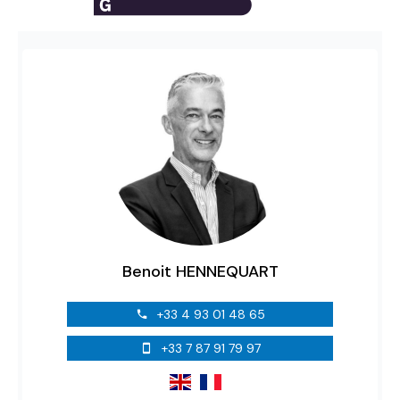
Benoit HENNEQUART
+33 4 93 01 48 65
+33 7 87 91 79 97