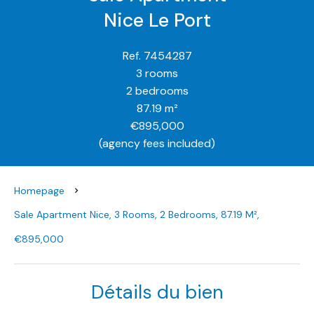
Nice Le Port
Ref. 7454287
3 rooms
2 bedrooms
87.19 m²
€895,000
(agency fees included)
Homepage
Sale Apartment Nice, 3 Rooms, 2 Bedrooms, 87.19 M²,
€895,000
Détails du bien