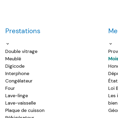
Prestations
Men
Double vitrage
Prov
Meublé
Moi
Digicode
Hono
Interphone
Dép
Congélateur
État
Four
Loi 
Lave-linge
Les 
Lave-vaisselle
bien
Plaque de cuisson
Géor
Réfrigérateur