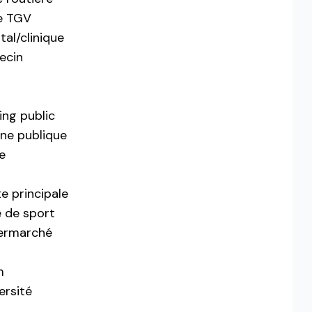
e TGV
tal/clinique
ecin
c
ing public
ine publique
e
e principale
e de sport
ermarché
m
ersité