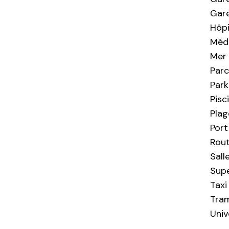
Gar
Hôpi
Méd
Mer
Par
Park
Pisc
Plag
Port
Rout
Sall
Sup
Taxi
Tra
Univ