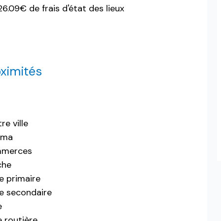
.09€ de frais d'état des lieux
ximités
re ville
éma
merces
che
e primaire
e secondaire
e
 routière