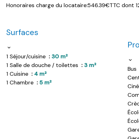
Honoraires charge du locataire:546.39€TTC dont 126
Surfaces
Pro
1 Séjour/cuisine
30 m²
1 Salle de douche / toilettes
3 m²
Bus
1 Cuisine
4 m²
Cent
1 Chambre
5 m²
Cin
Com
Crè
Écol
Écol
Gar
Gare