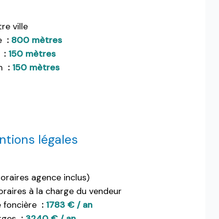
re ville
e
800 mètres
t
150 mètres
m
150 mètres
tions légales
oraires agence inclus)
raires à la charge du vendeur
 foncière
1783 € / an
rges
3240 € / an