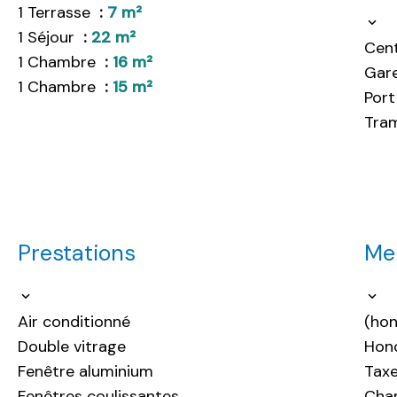
1 Terrasse
7 m²
1 Séjour
22 m²
Cent
1 Chambre
16 m²
Gar
1 Chambre
15 m²
Por
Tra
Prestations
Men
Air conditionné
(hon
Double vitrage
Hono
Fenêtre aluminium
Taxe
Fenêtres coulissantes
Cha