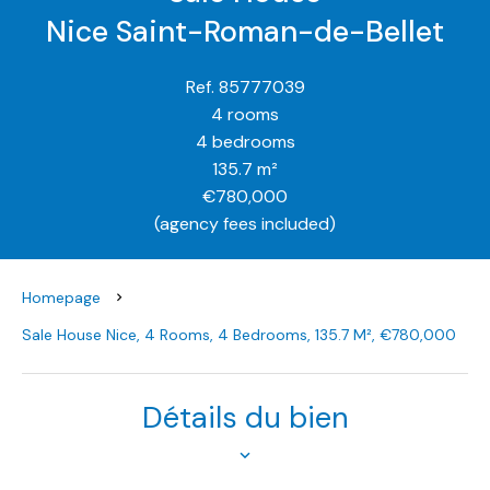
Nice Saint-Roman-de-Bellet
Ref. 85777039
4 rooms
4 bedrooms
135.7 m²
€780,000
(agency fees included)
Homepage
Sale House Nice, 4 Rooms, 4 Bedrooms, 135.7 M², €780,000
Détails du bien