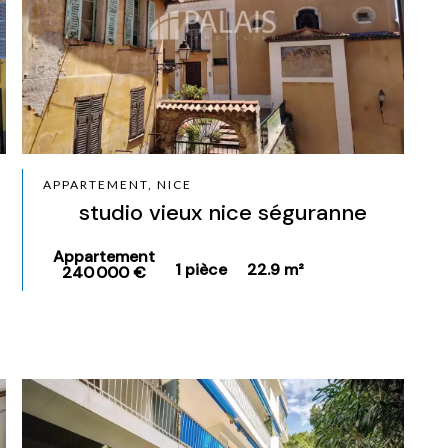
APPARTEMENT, NICE
studio vieux nice séguranne
Appartement
1 pièce
22.9 m²
240 000 €