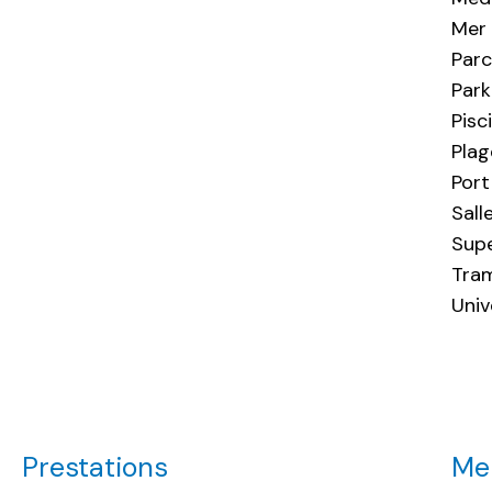
Mer
Par
Park
Pisc
Plag
Port
Sall
Sup
Tra
Univ
Prestations
Men