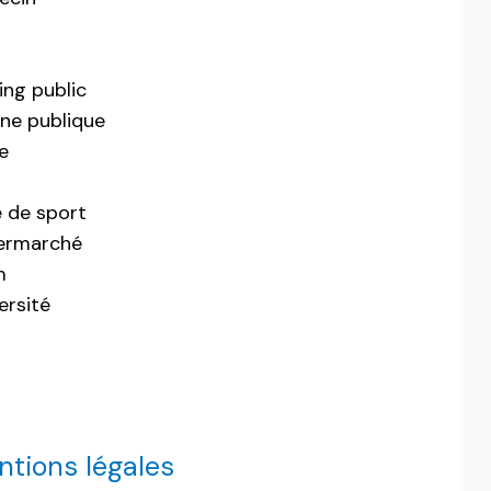
c
ing public
ine publique
e
e de sport
ermarché
m
ersité
tions légales