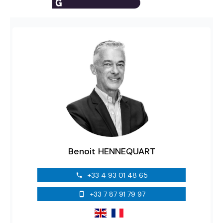
Benoit HENNEQUART
+33 4 93 01 48 65
+33 7 87 91 79 97