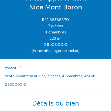
Nice Mont Boron
Réf. 86366870
7 pièces
4 chambres
323 m²
2 950 000 €
(honoraires agence inclus)
Accueil
Vente Appartement Nice, 7 Pièces, 4 Chambres, 323 M²,
2 950 000 €
Détails du bien