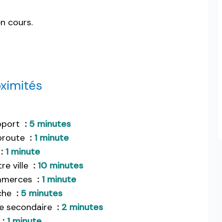
n cours.
ximités
oport
5 minutes
oroute
1 minute
1 minute
re ville
10 minutes
merces
1 minute
che
5 minutes
e secondaire
2 minutes
r
1 minute