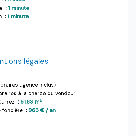
ge
1 minute
m
1 minute
tions légales
oraires agence inclus)
raires à la charge du vendeur
Carrez
51.63 m²
 foncière
966 € / an