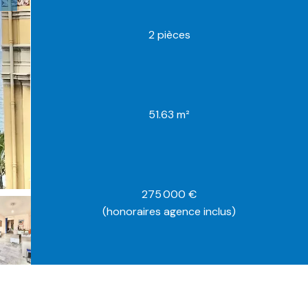
2 pièces
51.63 m²
275 000 €
(honoraires agence inclus)