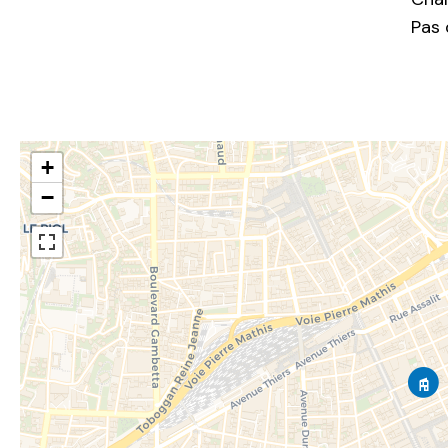
Pas 
+
−