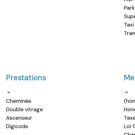
Park
Sup
Taxi
Tra
Prestations
Men
Cheminée
(hon
Double vitrage
Hono
Ascenseur
Taxe
Digicode
Loi 
Cha