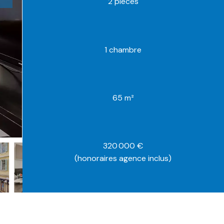
2 pièces
1 chambre
65 m²
320 000 €
(honoraires agence inclus)