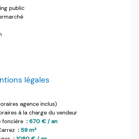
ing public
ermarché
m
tions légales
oraires agence inclus)
raires à la charge du vendeur
 foncière
670 € / an
Carrez
59 m²
rges
1080 € / an