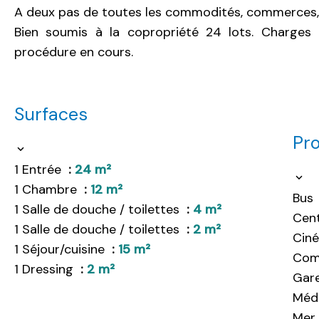
A deux pas de toutes les commodités, commerces, 
Bien soumis à la copropriété 24 lots. Charges
procédure en cours.
Surfaces
Pro
1 Entrée
24 m²
1 Chambre
12 m²
Bus
1 Salle de douche / toilettes
4 m²
Cent
1 Salle de douche / toilettes
2 m²
Cin
1 Séjour/cuisine
15 m²
Com
1 Dressing
2 m²
Gar
Méd
Mer