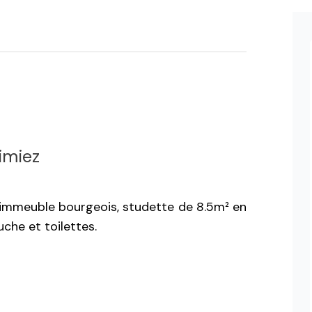
imiez
immeuble bourgeois, studette de 8.5m² en
che et toilettes.