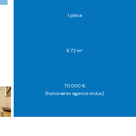
1 pièce
8.72 m²
70 000 €
(honoraires agence inclus)